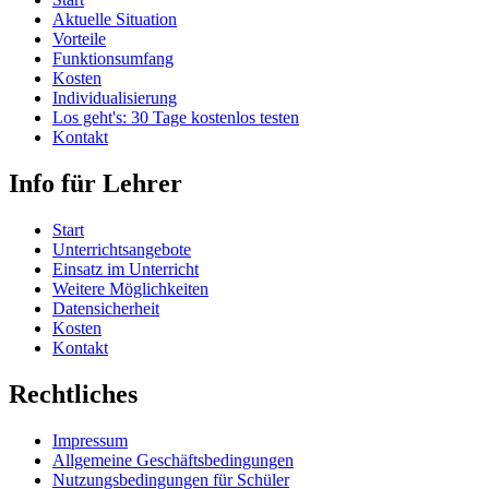
Aktuelle Situation
Vorteile
Funktionsumfang
Kosten
Individualisierung
Los geht's: 30 Tage kostenlos testen
Kontakt
Info für Lehrer
Start
Unterrichtsangebote
Einsatz im Unterricht
Weitere Möglichkeiten
Datensicherheit
Kosten
Kontakt
Rechtliches
Impressum
Allgemeine Geschäftsbedingungen
Nutzungsbedingungen für Schüler